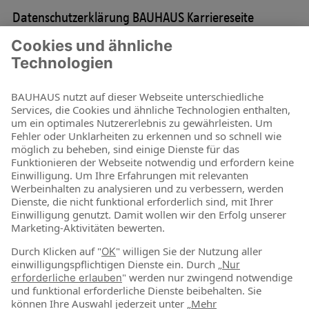
Datenschutzerklärung BAUHAUS Karriereseite
Hier finden Sie Informationen zum Datenschutz. Unsere
Datenschutzerklärung, den Haftungsausschluss, Nutzungsdaten
und Wichtiges zu Facebook.
Mehr erfahren
1
4
5
6
7
Zum Kontaktformular
BAUHAUS als Arbeitgeber
Für Schüler & Schulabgänger
Für Studierende & Absolventen