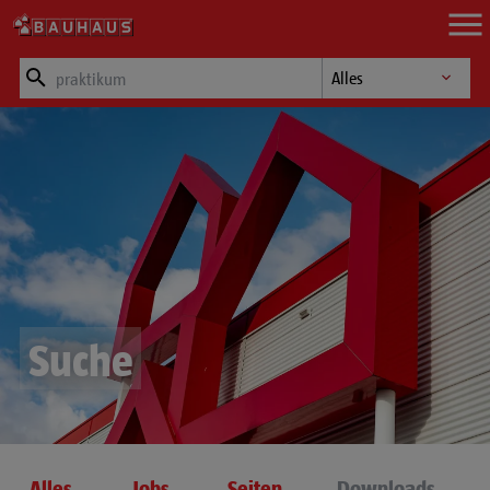
Zum Hauptinhalt springen
Suchfeld
Suche nach Kategori
Suche
Alles
Jobs
Seiten
Downloads