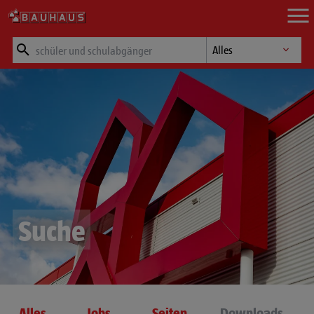
Zum Hauptinhalt springen
Suchfeld
Suche nach Kategori
Suche
Alles
Jobs
Seiten
Downloads