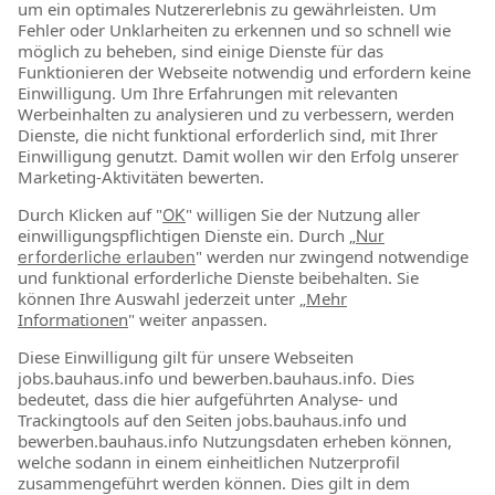
1
2
3
4
33
Zum Kontaktformular
BAUHAUS als Arbeitgeber
Für Schüler & Schulabgänger
Für Studierende & Absolventen
Für Berufseinsteiger & Berufserfahrene
Stellenmarkt
Alle offenen Stellen