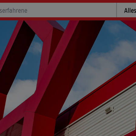
ld
Suche n