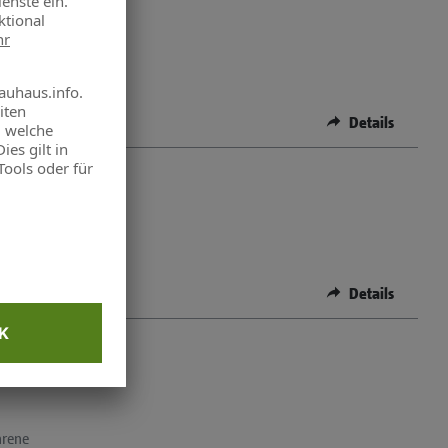
hrene
Details
hrene
Details
hrene