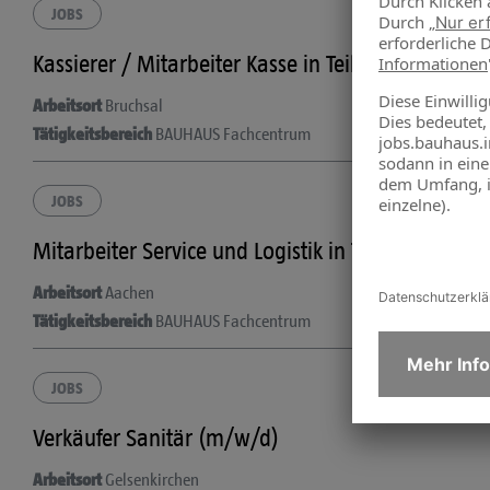
JOBS
Kassierer / Mitarbeiter Kasse in Teilzeit (m/w/d)
Arbeitsort
Bruchsal
Tätigkeitsbereich
BAUHAUS Fachcentrum
JOBS
Mitarbeiter Service und Logistik in Teilzeit (m/w/d
Arbeitsort
Aachen
Tätigkeitsbereich
BAUHAUS Fachcentrum
JOBS
Verkäufer Sanitär (m/w/d)
Arbeitsort
Gelsenkirchen