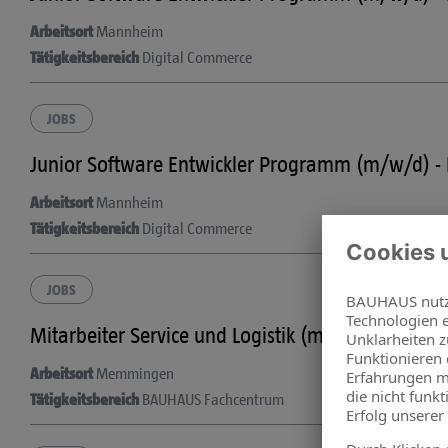
Arbeitsort
Mannheim
Tätigkeitsbereich
Digital Commerce
JOBS
Junior Software Entwickler Programm (m/w/d) -
Arbeitsort
Mannheim
Tätigkeitsbereich
Digital Commerce
JOBS
Mitarbeiter Service und Logistik (m/w/d)
Arbeitsort
Memmingen
Tätigkeitsbereich
BAUHAUS Fachcentrum