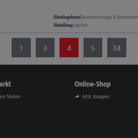
Einstiegslevel
Berufseinsteiger & Berufserfa
Abteilung
Sanitär
1
3
4
5
34
arkt
Online-Shop
nen Stellen
Jetzt shoppen