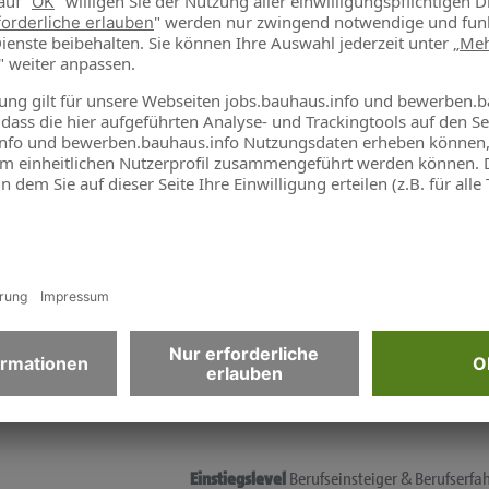
Einstiegslevel
Berufseinsteiger & Berufserfa
Abteilung
Kasse
)
Einstiegslevel
Berufseinsteiger & Berufserfa
Abteilung
Warenwirtschaft
Einstiegslevel
Berufseinsteiger & Berufserfa