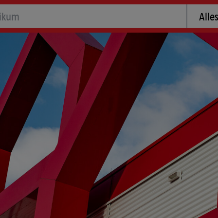
ld
Suche n