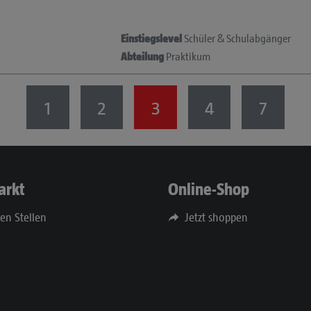
Einstiegslevel
Schüler & Schulabgänger
Abteilung
Praktikum
1
2
3
4
7
arkt
Online-Shop
nen Stellen
Jetzt shoppen