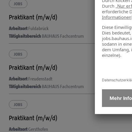
JOBS
Praktikant (m/w/d)
Arbeitsort
Fuldabrück
Tätigkeitsbereich
BAUHAUS Fachcentrum
JOBS
Praktikant (m/w/d)
Arbeitsort
Freudenstadt
Tätigkeitsbereich
BAUHAUS Fachcentrum
JOBS
Praktikant (m/w/d)
Arbeitsort
Gersthofen