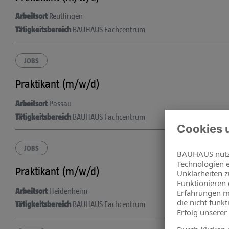
Arbeitsort
Reutlingen
Tätigkeitsbereich
BAUHAUS Fachcentrum
JOBS
Praktikant (m/w/d)
Arbeitsort
Passau
Tätigkeitsbereich
BAUHAUS Fachcentrum
JOBS
Praktikant (m/w/d)
Arbeitsort
Heidenheim
Tätigkeitsbereich
BAUHAUS Fachcentrum