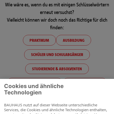
Wie wäre es, wenn du es mit einigen Schlüsselwörtern
erneut versuchst?
Vielleicht können wir doch noch das Richtige für dich
finden:
PRAKTIKUM
AUSBILDUNG
SCHÜLER UND SCHULABGÄNGER
STUDIERENDE & ABSOLVENTEN
PRAKTIKUM FÜR SCHÜLER
BERUFSEINSTEIGER
BERUFSERFAHRENE