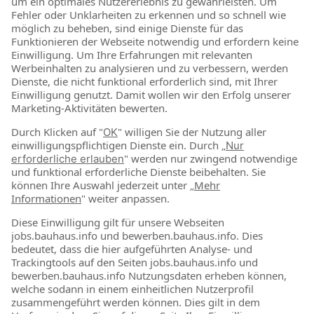
1
2
3
Zum Kontaktformular
BAUHAUS als Arbeitgeber
Für Schüler & Schulabgänger
Für Studierende & Absolventen
Für Berufseinsteiger & Berufserfahrene
Stellenmarkt
Alle offenen Stellen